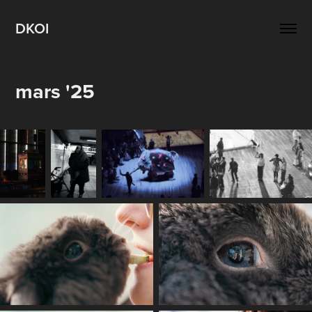
DKOI
mars '25